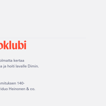
oklubi
kolmatta kertaa
 ja hoiti lavalle Dimin.
mmituksen 140-
triduo Heinonen & co.