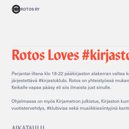
ROTOS RY
Rotos Loves #kirjast
Perjantai-iltana klo 18-22 pääkirjaston alakerran valtaa 
järjestettävä #kirjastoklubi. Rotos on yhteistyössä mukana
Keikalle vapaa pääsy eli siis ilmaista just sinulle.
Ohjelmassa on myös Kirjametron julkistus, Kirjaston ku
vuotistervehdys, #klubivisa sekä musiikkiesiintyjinä kan
AIKATAULU