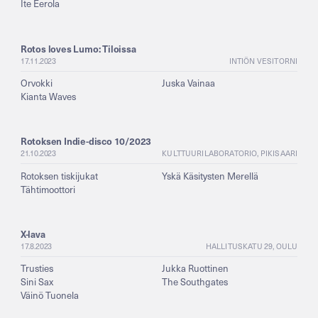
Ite Eerola
Rotos loves Lumo: Tiloissa
17.11.2023
INTIÖN VESITORNI
Orvokki
Juska Vainaa
Kianta Waves
Rotoksen Indie-disco 10/2023
21.10.2023
KULTTUURILABORATORIO, PIKISAARI
Rotoksen tiskijukat
Yskä Käsitysten Merellä
Tähtimoottori
X-lava
17.8.2023
HALLITUSKATU 29, OULU
Trusties
Jukka Ruottinen
Sini Sax
The Southgates
Väinö Tuonela