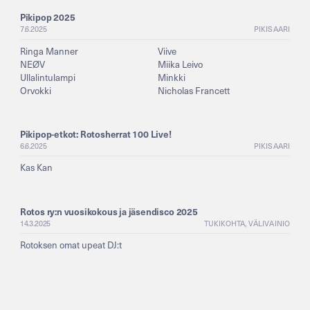
Pikipop 2025
7.6.2025
PIKISAARI
Ringa Manner
Viive
NEØV
Miika Leivo
Ullalintulampi
Minkki
Orvokki
Nicholas Francett
Pikipop-etkot: Rotosherrat 100 Live!
6.6.2025
PIKISAARI
Kas Kan
Rotos ry:n vuosikokous ja jäsendisco 2025
14.3.2025
TUKIKOHTA, VÄLIVAINIO
Rotoksen omat upeat DJ:t