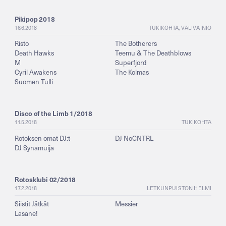
Pikipop 2018
16.6.2018
TUKIKOHTA, VÄLIVAINIO
Risto
The Botherers
Death Hawks
Teemu & The Deathblows
M
Superfjord
Cyril Awakens
The Kolmas
Suomen Tulli
Disco of the Limb 1/2018
11.5.2018
TUKIKOHTA
Rotoksen omat DJ:t
DJ NoCNTRL
DJ Synamuija
Rotosklubi 02/2018
17.2.2018
LETKUNPUISTON HELMI
Siistit Jätkät
Messier
Lasane!