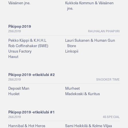
Väisänen jne.
Kukkola Kommun & Väisänen
jne.
Pikipop 2019
29.6.2019
RAUHALAN PIHAPIIRI
Pekko Käppi & K.H.H.L
Lauri Sukanen & Human Gun
Rob Coffinshaker (SWE)
Store
Ursus Factory
Linkopii
Havut
Pikipop 2019 -etkoklubi #2
28.6.2019
SNOOKER TIME
Deposit Man
Murheet
Huolet
Madekoski & Kuritus
Pikipop 2019 -etkoklubi #1
26.6.2019
45 SPECIAL
Hannibal & Hot Heros
Sami Heikkilä & Kolme Viljaa