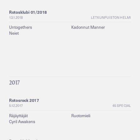
Rotosklubi 01/2018
13.1.2018
LETKUNPUISTON HELMI
Untogethers
Kadonnut Manner
Neiet
2017
Rotosrock 2017
5.12.2017
45 SPECIAL
Räjäyttäjät
Ruotomieli
Cyril Awakens