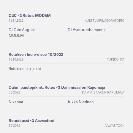
OUC <3 Rotos: MODEM
11.11.2022
KULTTUURILABORATORIO
DJ Otto August
DJ Avaruusshampanja
MODEM
Rotoksen Indie-disco 10/2022
15.10.2022
TUKIKOHTA
Rotoksen tiskijukat
Oulun puistopiknik: Rotos <3 Dammisaaren Rapumaja
3.8.2022
DAMMISAAREN RAPUMAJA
Nikamat
Jukka Nissinen
Rotosbussi <3 Aawastock
8.7.2022
AAWASTOCK