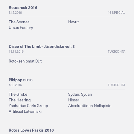
Rotosrock 2016
5.12.2016
45 SPECIAL
The Scenes
Havut
Ursus Factory
Disco of The Limb - Jäsendisko vol. 3
19.11.2016
TUKIKOHTA
Rotoksen omat DJ:t
Pikipop 2016
18.6.2016
TUKIKOHTA
The Groke
Sydän, Sydän
The Hearing
Hisser
Zacharius Carls Group
Absoluuttinen Nollapiste
Artificial Latvamäki
Rotos Loves Paskis 2016