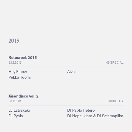
2015
Rotosrock 2015
5.12.2015
45 SPECIAL
Hey Elbow
Aivot
Pekka Tuomi
Jäsendisco vol. 2
23.11.2015
TUKIKOHTA
DJ Latvakäki
DJ Pablo Hetero
DJ Pyhis
DJ Hopsukissa & DJ Satamapiika