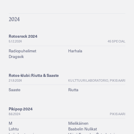
2024
Rotosrock 2024
5.12.2024
45 SPECIAL
Radiopuhelimet
Harhala
Dragsvik
Rotos-klubi: Riutta & Saaste
21.9.2024
KULTTUURILABORATORIO, PIKISAARI
Saaste
Riutta
Pikipop 2024
8.6.2024
PIKISAARI
M
Mielikäinen
Lohtu
Baabelin Nulikat