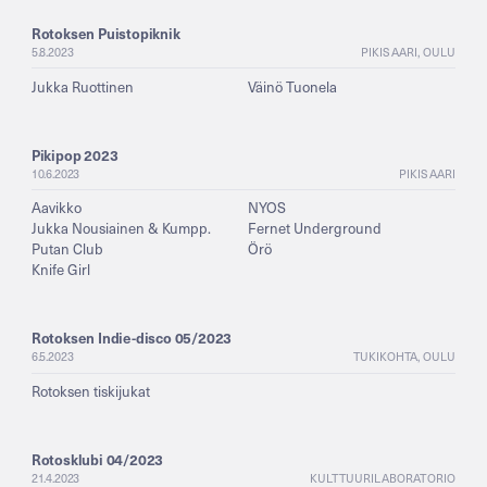
Rotoksen Puistopiknik
5.8.2023
PIKISAARI, OULU
Jukka Ruottinen
Väinö Tuonela
Pikipop 2023
10.6.2023
PIKISAARI
Aavikko
NYOS
Jukka Nousiainen & Kumpp.
Fernet Underground
Putan Club
Örö
Knife Girl
Rotoksen Indie-disco 05/2023
6.5.2023
TUKIKOHTA, OULU
Rotoksen tiskijukat
Rotosklubi 04/2023
21.4.2023
KULTTUURILABORATORIO