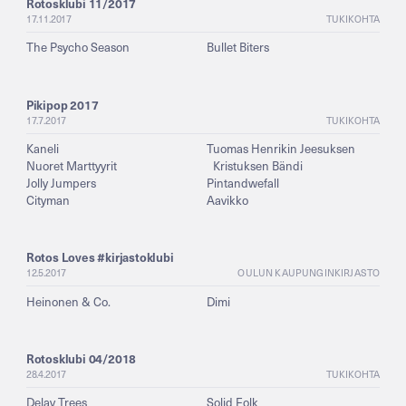
Rotosklubi 11/2017
17.11.2017
TUKIKOHTA
The Psycho Season
Bullet Biters
Pikipop 2017
17.7.2017
TUKIKOHTA
Kaneli
Tuomas Henrikin Jeesuksen
Nuoret Marttyyrit
Kristuksen Bändi
Jolly Jumpers
Pintandwefall
Cityman
Aavikko
Rotos Loves #kirjastoklubi
12.5.2017
OULUN KAUPUNGINKIRJASTO
Heinonen & Co.
Dimi
Rotosklubi 04/2018
28.4.2017
TUKIKOHTA
Delay Trees
Solid Folk