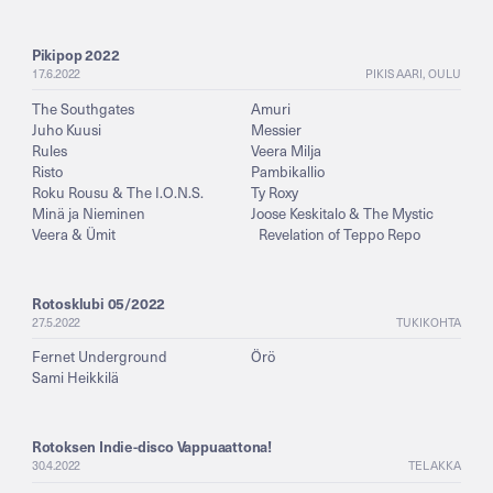
Pikipop 2022
17.6.2022
PIKISAARI, OULU
The Southgates
Amuri
Juho Kuusi
Messier
Rules
Veera Milja
Risto
Pambikallio
Roku Rousu & The I.O.N.S.
Ty Roxy
Minä ja Nieminen
Joose Keskitalo & The Mystic
Veera & Ümit
Revelation of Teppo Repo
Rotosklubi 05/2022
27.5.2022
TUKIKOHTA
Fernet Underground
Örö
Sami Heikkilä
Rotoksen Indie-disco Vappuaattona!
30.4.2022
TELAKKA