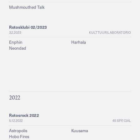
Mushmouthed Talk
Rotosklubi 02/2023
3.2.2023
KULTTUURILABORATORIO
Enphin
Harhala
Neondad
2022
Rotosrock 2022
5.12.2022
45 SPECIAL
Astropolis
Kuusama
Hobo Fires