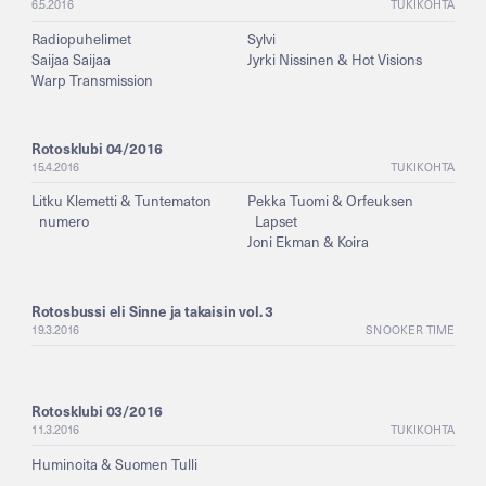
6.5.2016
TUKIKOHTA
Radiopuhelimet
Sylvi
Saijaa Saijaa
Jyrki Nissinen & Hot Visions
Warp Transmission
Rotosklubi 04/2016
15.4.2016
TUKIKOHTA
Litku Klemetti & Tuntematon
Pekka Tuomi & Orfeuksen
numero
Lapset
Joni Ekman & Koira
Rotosbussi eli Sinne ja takaisin vol. 3
19.3.2016
SNOOKER TIME
Rotosklubi 03/2016
11.3.2016
TUKIKOHTA
Huminoita & Suomen Tulli