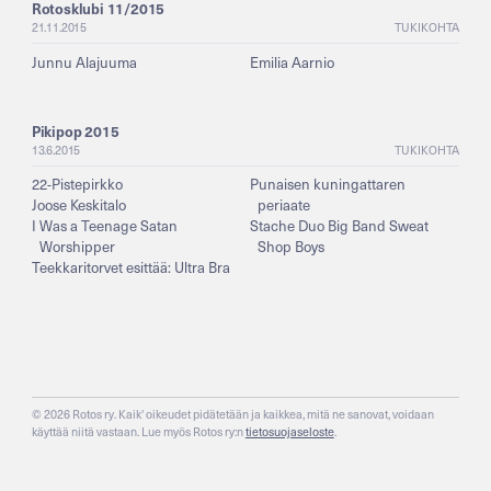
Rotosklubi 11/2015
21.11.2015
TUKIKOHTA
Junnu Alajuuma
Emilia Aarnio
Pikipop 2015
13.6.2015
TUKIKOHTA
22-Pistepirkko
Punaisen kuningattaren
Joose Keskitalo
periaate
I Was a Teenage Satan
Stache Duo Big Band Sweat
Worshipper
Shop Boys
Teekkaritorvet esittää: Ultra Bra
© 2026 Rotos ry. Kaik' oikeudet pidätetään ja kaikkea, mitä ne sanovat, voidaan
käyttää niitä vastaan. Lue myös Rotos ry:n
tietosuojaseloste
.