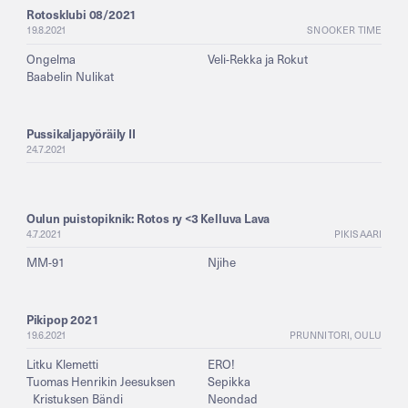
Rotosklubi 08/2021
19.8.2021
SNOOKER TIME
Ongelma
Veli-Rekka ja Rokut
Baabelin Nulikat
Pussikaljapyöräily II
24.7.2021
Oulun puistopiknik: Rotos ry <3 Kelluva Lava
4.7.2021
PIKISAARI
MM-91
Njihe
Pikipop 2021
19.6.2021
PRUNNITORI, OULU
Litku Klemetti
ERO!
Tuomas Henrikin Jeesuksen
Sepikka
Kristuksen Bändi
Neondad