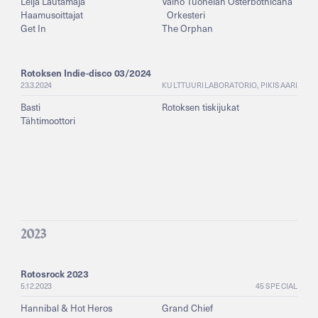
Leija Lautamaja
Väinö Tuonelan Österbotnicana
Haamusoittajat
Orkesteri
Get In
The Orphan
Rotoksen Indie-disco 03/2024
23.3.2024
KULTTUURILABORATORIO, PIKISAARI
Basti
Rotoksen tiskijukat
Tähtimoottori
2023
Rotosrock 2023
5.12.2023
45 SPECIAL
Hannibal & Hot Heros
Grand Chief